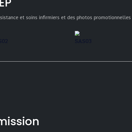
EP
istance et soins infirmiers et des photos promotionnelles 
S02
SAS03
mission