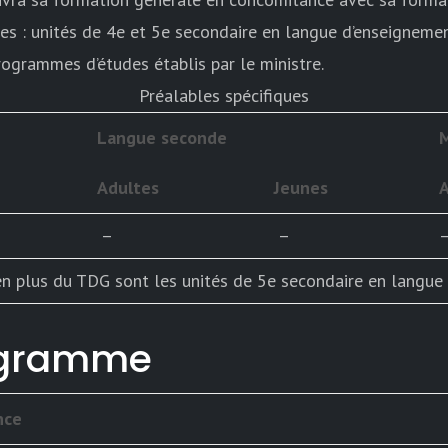
tes : unités de 4e et 5e secondaire en langue d’enseigneme
grammes d’études établis par le ministre.
Préalables spécifiques
Langue seconde
Adultes
Jeunes
–
–
 en plus du TDG sont les unités de 5e secondaire en langue
ogramme
nce