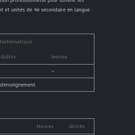
nt et unités de 4e secondaire en langue
Mathématique
Adultes
Jeunes
–
–
 d’enseignement.
Heures
Unités